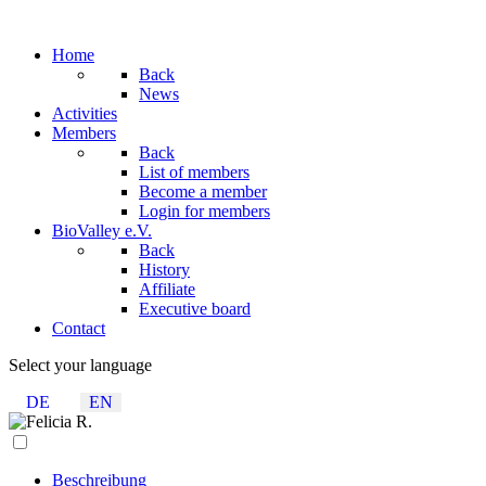
Home
Back
News
Activities
Members
Back
List of members
Become a member
Login for members
BioValley e.V.
Back
History
Affiliate
Executive board
Contact
Select your language
DE
EN
Beschreibung